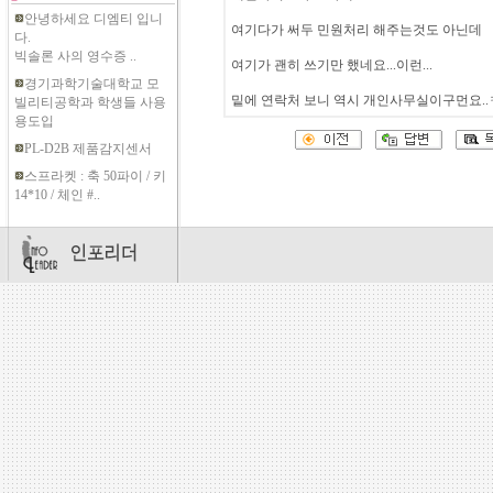
안녕하세요 디엠티 입니
여기다가 써두 민원처리 해주는것도 아닌데
다.
빅솔론 사의 영수증 ..
여기가 괜히 쓰기만 했네요...이런...
경기과학기술대학교 모
밑에 연락처 보니 역시 개인사무실이구먼요.
빌리티공학과 학생들 사용
용도입
PL-D2B 제품감지센서
스프라켓 : 축 50파이 / 키
14*10 / 체인 #..