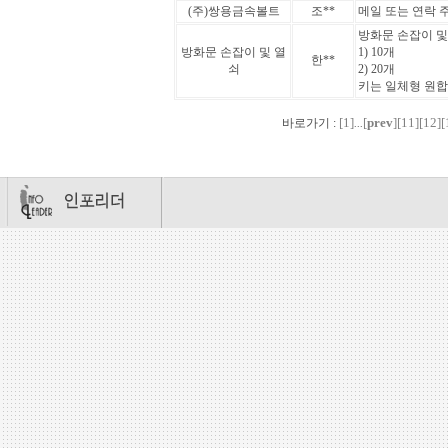
(주)쌍용금속볼트
조**
메일 또는 연락 
방화문 손잡이 및
방화문 손잡이 및 열
1) 10개
한**
쇠
2) 20개
키는 일체형 원합
[1]
[
prev
]
[11]
[12]
[
바로가기 :
...