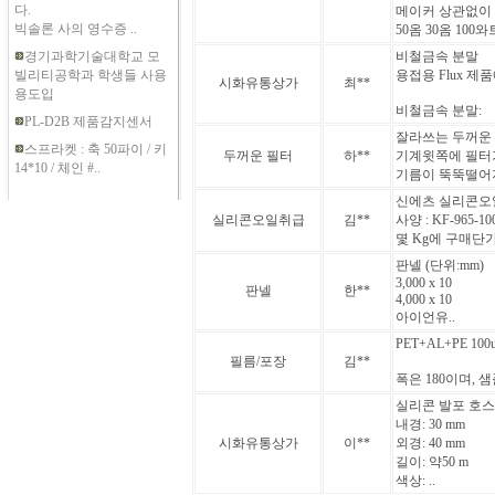
다.
메이커 상관없이
빅솔론 사의 영수증 ..
50옴 30옴 100와트
경기과학기술대학교 모
비철금속 분말
빌리티공학과 학생들 사용
용접용 Flux 제
시화유통상가
최**
용도입
비철금속 분말:
PL-D2B 제품감지센서
잘라쓰는 두꺼운 
스프라켓 : 축 50파이 / 키
두꺼운 필터
하**
기계윗쪽에 필터
14*10 / 체인 #..
기름이 뚝뚝떨어지
신에츠 실리콘오
실리콘오일취급
김**
사양 : KF-965-10
몇 Kg에 구매단가
판넬 (단위:mm)
3,000 x 10
판넬
한**
4,000 x 10
아이언유..
PET+AL+PE 1
필름/포장
김**
폭은 180이며, 
실리콘 발포 호스
내경: 30 mm
시화유통상가
이**
외경: 40 mm
길이: 약50 m
색상: ..