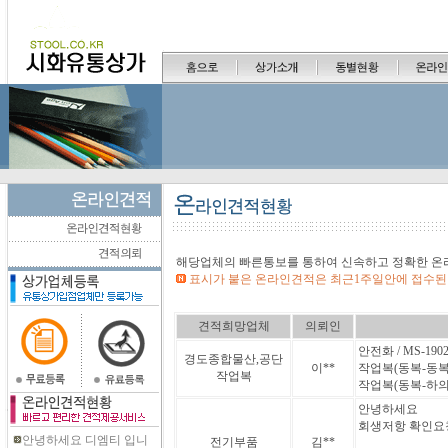
해당업체의 빠른통보를 통하여 신속하고 정확한 온
표시가 붙은 온라인견적은 최근1주일안에 접수된
견적희망업체
의뢰인
안전화 / MS-190
경도종합물산,공단
이**
작업복(동복-동복자켓
작업복
작업복(동복-하의) /
안녕하세요
회생저항 확인요
안녕하세요 디엠티 입니
전기부품
김**