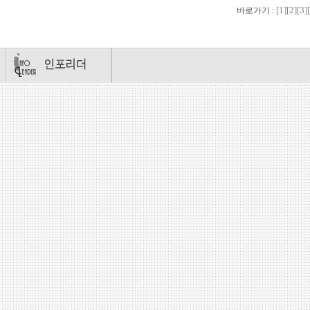
[1]
[2]
[3]
바로가기 :