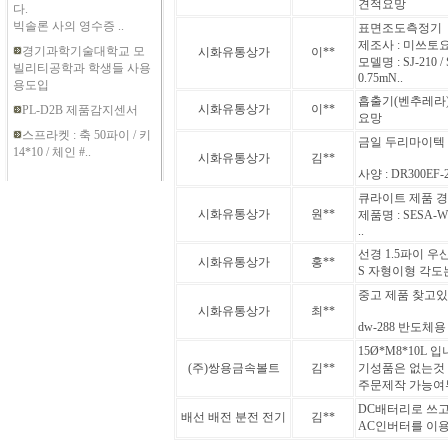
견적요망
다.
빅솔론 사의 영수증 ..
표면조도측정기
제조사 : 미쓰토
경기과학기술대학교 모
시화유통상가
이**
모델명 : SJ-210 / 
빌리티공학과 학생들 사용
0.75mN..
용도입
흡출기(벤추레라) 4
시화유통상가
이**
PL-D2B 제품감지센서
요망
스프라켓 : 축 50파이 / 키
금일 두리마이텍
14*10 / 체인 #..
시화유통상가
김**
사양 : DR300EF-
큐라이트 제품 경
시화유통상가
원**
제품명 : SESA-W
..
선경 1.5파이 우
시화유통상가
홍**
S 자형이형 각도는 
중고 제품 찾고있
시화유통상가
최**
dw-288 반도
15Ø*M8*10L 
(주)쌍용금속볼트
김**
기성품은 없는것
주문제작 가능여
DC배터리로 쓰고
배선 배전 분전 전기
김**
AC인버터를 이용