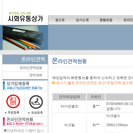
해당업체의 빠른통보를 통하여 신속하고 정확한 온
표시가 붙은 온라인견적은 최근1주일안에 접수된
견적희망업체
의뢰인
HTBN890S5M-1
타이밍벨트
홍**
급합니다
아크릴5t
아크릴
최**
2000x1200mm
안녕하세요 디엠티 입니