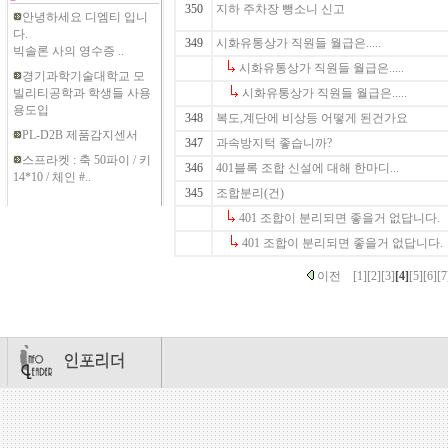
350
지하 주차장 뺑소니 신고
안녕하세요 디엠티 입니
다.
349
시화유통상가 직원들 월급은.....
빅솔론 사의 영수증 ..
시화유통상가 직원들 월급은.....
경기과학기술대학교 모
빌리티공학과 학생들 사용
시화유통상가 직원들 월급은.....
용도입
348
복도,계단에 비상등 어떻게 된건가요
PL-D2B 제품감지센서
347
과속방지턱 좋습니까?
스프라켓 : 축 50파이 / 키
346
401블록 조합 신설에 대해 한마디...
14*10 / 체인 #..
345
조합분리(건)
401 조합이 분리되면 좋을거 없답니다.
401 조합이 분리되면 좋을거 없답니다.
이전
[1]
[2]
[3]
[4]
[5]
[6]
[7