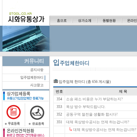
입주업체 한마디 (총 656 게시물)
번호
제 목
354
소송 패소 비용은 누가 부담하는지?
353
옥상 방수 부탁드립니다.
352
공동구역 절전을 생활화 합시다!
351
대체 옥상방수공사는 언제 하는겁니까?
대체 옥상방수공사는 언제 하는겁니까?