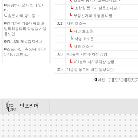
조합원 동의서 설문조사결과
안녕하세요 디엠티 입니
조합원 동의서 설문조사결과
다.
빅솔론 사의 영수증 ..
부정선거의 유행별 나열---
경기과학기술대학교 모
321
서명 호소문
빌리티공학과 학생들 사용
서명 호소문
용도입
서명 호소문
PL-D2B 제품감지센서
서명 호소문
스프라켓 : 축 50파이 / 키
320
401블럭 지하주차장 상황
14*10 / 체인 #..
401블럭 지하주차장 상황
319
개똥을 통로에 버린 몰상식한
이전
[1]
[2]
[3]
[4]
[5]
[6]
[7